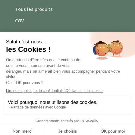
Tous les produits
CGV
Vous avez une question ?
N’hésitez pas à me contacter
par mail :
Contact
© Atelier Gaïa – 2025 | Site internet créé par :
Orizuru
communication
|
Mentions légales
|
Politique de
confidentialité