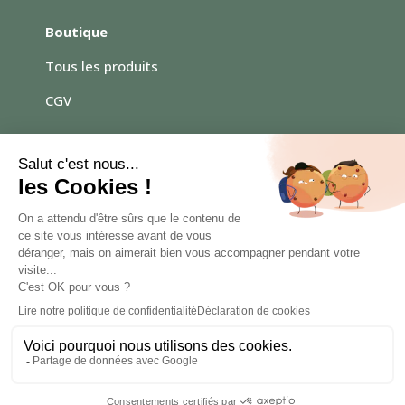
Boutique
Tous les produits
CGV
Vous avez une question ?
N’hésitez pas à me contacter
par mail :
Contact
© Atelier Gaïa – 2025 | Site internet créé par :
Orizuru
communication
|
Mentions légales
|
Politique de