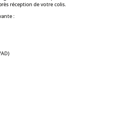
ès réception de votre colis.
vante :
VAD)