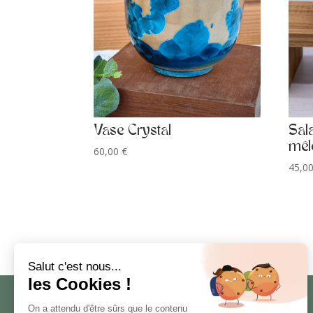
Vase Crystal
Sal
mêl
60,00
€
45,0