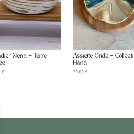
adier Néria – Terre
Assiette Onde – Collect
ée
Hana
0
€
20,00
€